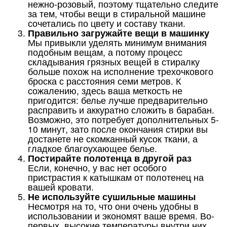
нежно-розовый, поэтому тщательно следите
за тем, чтобы вещи в стиральной машине
сочетались по цвету и составу ткани.
Правильно загружайте вещи в машинку
Мы привыкли уделять минимум внимания
подобным вещам, а потому процесс
складывания грязных вещей в стиралку
больше похож на исполнение трехочкового
броска с расстояния семи метров. К
сожалению, здесь ваша меткость не
пригодится: белье лучше предварительно
расправить и аккуратно сложить в барабан.
Возможно, это потребует дополнительных 5-
10 минут, зато после окончания стирки вы
достанете не скомканный кусок ткани, а
гладкое благоухающее белье.
Постирайте полотенца в другой раз
Если, конечно, у вас нет особого
пристрастия к катышкам от полотенец на
вашей кровати.
Не используйте сушильные машины
Несмотря на то, что они очень удобны в
использовании и экономят ваше время. Во-
первых, высокие температуры внутри них