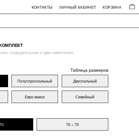
КОНТАКТЫ
ЛИЧНЫЙ КАБИНЕТ
КОРЗИНА
КОМПЛЕКТ
ыня, пододеяльник и две наволочки
Таблица размеров
Полутороспальный
Двуспальный
Евро макси
Семейный
70
70 × 70