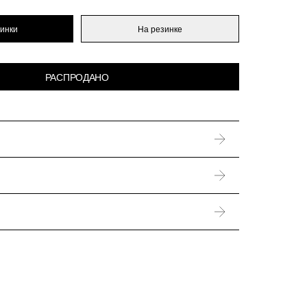
зинки
На резинке
РАСПРОДАНО